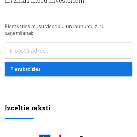
arī ziņas mūsu investoriem
Pieraksties mūsu viedokļu un jaunumu ziņu
saņemšanai:
Pierakstīties
Izceltie raksti