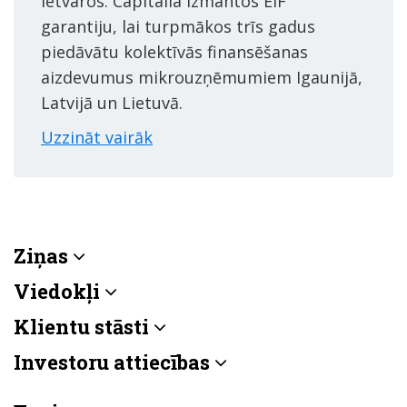
ietvaros. Capitalia izmantos EIF
garantiju, lai turpmākos trīs gadus
piedāvātu kolektīvās finansēšanas
aizdevumus mikrouzņēmumiem Igaunijā,
Latvijā un Lietuvā.
Uzzināt vairāk
Ziņas
Viedokļi
Klientu stāsti
Investoru attiecības