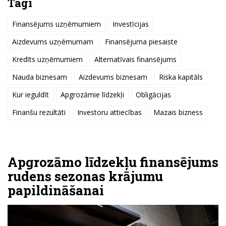
Tagi
Finansējums uzņēmumiem
Investīcijas
Aizdevums uzņēmumam
Finansējuma piesaiste
Kredīts uzņēmumiem
Alternatīvais finansējums
Nauda biznesam
Aizdevums biznesam
Riska kapitāls
Kur ieguldīt
Apgrozāmie līdzekļi
Obligācijas
Finanšu rezultāti
Investoru attiecības
Mazais bizness
Apgrozāmo līdzekļu finansējums
rudens sezonas krājumu
papildināšanai