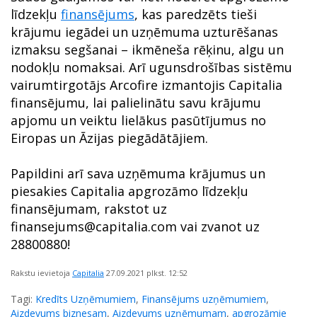
līdzekļu
finansējums
, kas paredzēts tieši
krājumu iegādei un uzņēmuma uzturēšanas
izmaksu segšanai – ikmēneša rēķinu, algu un
nodokļu nomaksai. Arī ugunsdrošības sistēmu
vairumtirgotājs Arcofire izmantojis Capitalia
finansējumu, lai palielinātu savu krājumu
apjomu un veiktu lielākus pasūtījumus no
Eiropas un Āzijas piegādātājiem.
Papildini arī sava uzņēmuma krājumus un
piesakies Capitalia apgrozāmo līdzekļu
finansējumam, rakstot uz
finansejums@capitalia.com vai zvanot uz
28800880!
Rakstu ievietoja
Capitalia
27.09.2021
plkst. 12:52
Tagi:
Kredīts Uzņēmumiem
,
Finansējums uzņēmumiem
,
Aizdevums biznesam
,
Aizdevums uzņēmumam
,
apgrozāmie