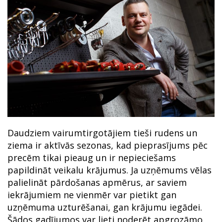
Daudziem vairumtirgotājiem tieši rudens un
ziema ir aktīvās sezonas, kad pieprasījums pēc
precēm tikai pieaug un ir nepieciešams
papildināt veikalu krājumus. Ja uzņēmums vēlas
palielināt pārdošanas apmērus, ar saviem
iekrājumiem ne vienmēr var pietikt gan
uzņēmuma uzturēšanai, gan krājumu iegādei.
Šādos gadījumos var lieti noderēt apgrozāmo