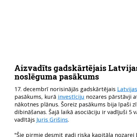
Aizvadīts gadskārtējais Latvija
noslēguma pasākums
17. decembrī norisinājās gadskārtējais
Latvija
pasākums, kurā
investīciju
nozares pārstāvji a
nākotnes plānus. Šoreiz pasākums bija īpaši zīm
dibināšanas. Šajā laikā asociāciju ir vadījuši 5 
vadītājs
Juris Grišins
.
"Šie pirmie desmit gadi riska kapitāla nozarei L