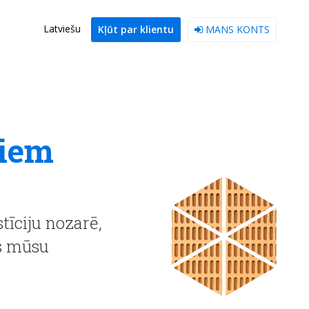
Latviešu
Kļūt par klientu
MANS KONTS
riem
tīciju nozarē,
as mūsu