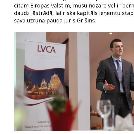
citām Eiropas valstīm, mūsu nozare vēl ir b
daudz jāstrādā, lai riska kapitāls ieņemtu sta
savā uzrunā pauda Juris Grišins.