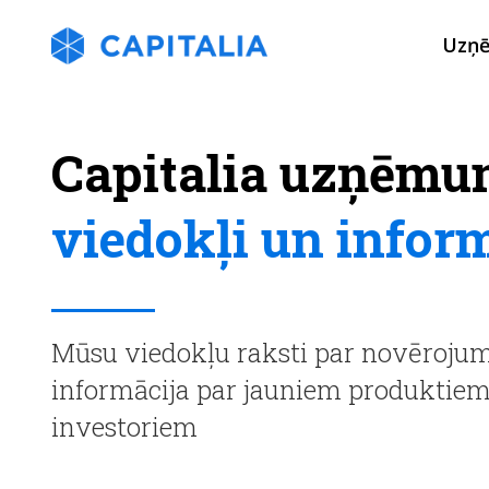
Uzņ
Capitalia uzņēmu
viedokļi un infor
Mūsu viedokļu raksti par novērojumi
informācija par jauniem produktie
investoriem