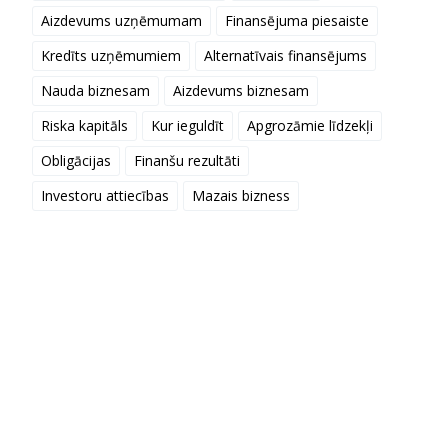
Aizdevums uzņēmumam
Finansējuma piesaiste
Kredīts uzņēmumiem
Alternatīvais finansējums
Nauda biznesam
Aizdevums biznesam
Riska kapitāls
Kur ieguldīt
Apgrozāmie līdzekļi
Obligācijas
Finanšu rezultāti
Investoru attiecības
Mazais bizness