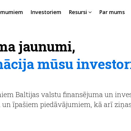
ēmumiem
Investoriem
Resursi
Par mums
ma jaunumi,
mācija mūsu investo
em Baltijas valstu finansējuma un inves
m un īpašiem piedāvājumiem, kā arī ziņ