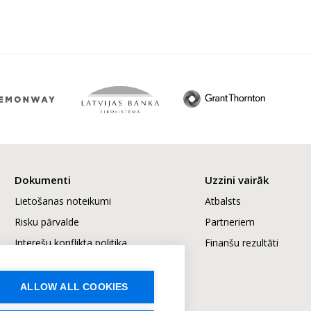
Dokumenti
Uzzini vairāk
Lietošanas noteikumi
Atbalsts
Risku pārvalde
Partneriem
Interešu konflikta politika
Finanšu rezultāti
Sūdzību izskatīšana
Ilgtspēja
ALLOW ALL COOKIES
Cenrādis