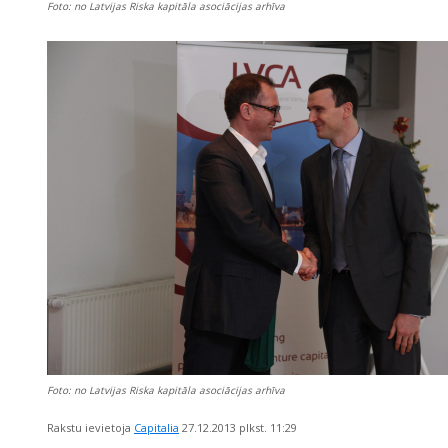
Foto: no Latvijas Riska kapitāla asociācijas arhīva
Foto: no Latvijas Riska kapitāla asociācijas arhīva
Rakstu ievietoja
Capitalia
27.12.2013
plkst. 11:29