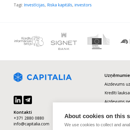
Tagi:
Investīcijas
,
Riska kapitāls
,
investors
Uzņēmumi
Aizdevums 
Kredīti lauks
Aizdevums n
īpašuma attīs
Kontakti
About cookies on this s
Finansējuma 
+371 2880 0880
info@capitalia.com
Uzņēmumu vē
We use cookies to collect and anal