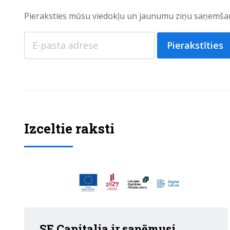
Pieraksties mūsu viedokļu un jaunumu ziņu saņemšan
Pierakstīties
Izceltie raksti
SE Capitalia ir saņēmusi