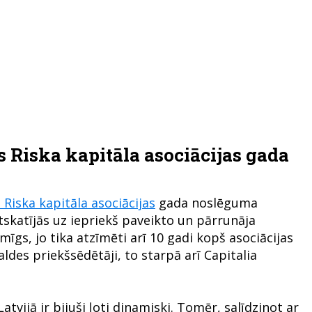
s Riska kapitāla asociācijas gada
s Riska kapitāla asociācijas
gada noslēguma
tskatījās uz iepriekš paveikto un pārrunāja
īgs, jo tika atzīmēti arī 10 gadi kopš asociācijas
valdes priekšsēdētāji, to starpā arī Capitalia
atvijā ir bijuši ļoti dinamiski. Tomēr, salīdzinot ar