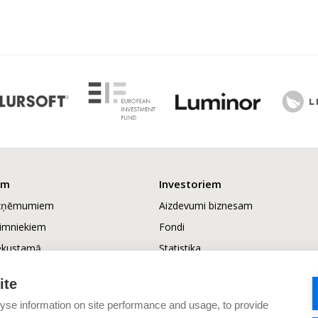
em
Investoriem
uzņēmumiem
Aizdevumi biznesam
aimniekiem
Fondi
ekustamā
Statistika
tībai
ite
piesaiste
rtēšana
yse information on site performance and usage, to provide