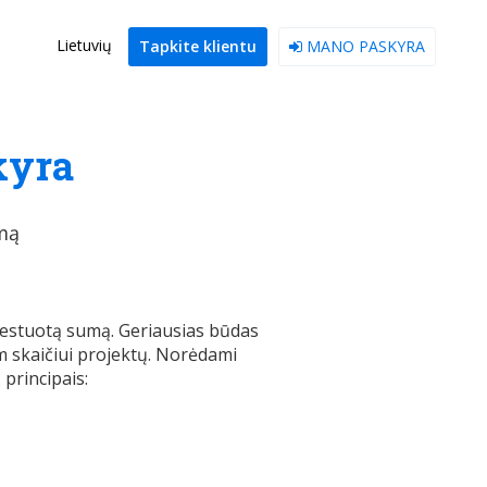
Lietuvių
Tapkite klientu
MANO PASKYRA
kyra
imą
investuotą sumą. Geriausias būdas
iam skaičiui projektų. Norėdami
 principais: