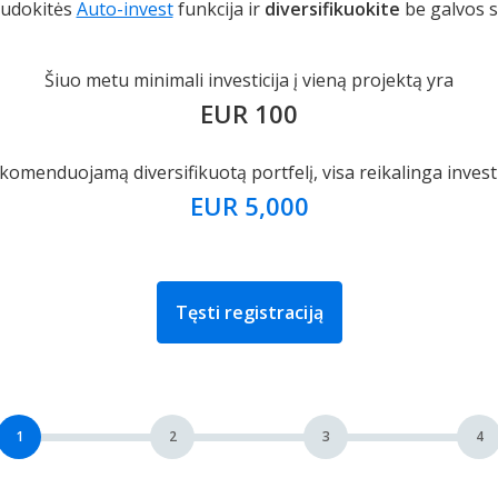
udokitės
Auto-invest
funkcija ir
diversifikuokite
be galvos 
Šiuo metu minimali investicija į vieną projektą yra
EUR 100
komenduojamą diversifikuotą portfelį, visa reikalinga inves
EUR 5,000
Tęsti registraciją
1
2
3
4