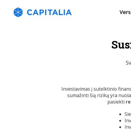
Vers
Sus
Sv
Investavimas į sutelktinio finan
sumažinti šią riziką yra nuola
pasiekti
re
Sie
In
In