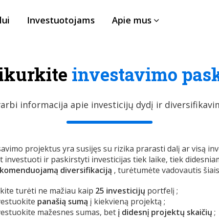
lui
Investuotojams
Apie mus
ikurkite
investavimo pas
arbi informacija apie investicijų dydį ir diversifikav
savimo projektus yra susijęs su rizika prarasti dalį ar visą 
t investuoti ir paskirstyti investicijas tiek laike, tiek didesn
komenduojamą diversifikaciją
, turėtumėte vadovautis šiais
kite turėti ne mažiau kaip
25 investicijų
portfelį ;
vestuokite
panašią sumą
į kiekvieną projektą ;
vestuokite mažesnes sumas, bet
į didesnį projektų skaičių
;