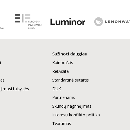
Sužinoti daugiau
i
Kainoraštis
Rekvizitai
mas
Standartinė sutartis
imosi taisyklės
DUK
Partneriams
Skundų nagrinėjimas
Interesų konflikto politika
Tvarumas