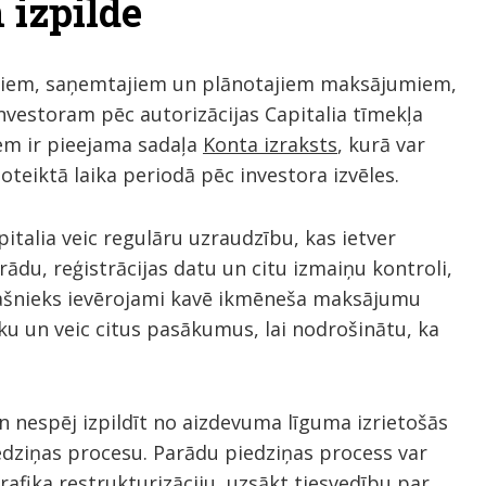
 izpilde
umiem, saņemtajiem un plānotajiem maksājumiem,
investoram pēc autorizācijas Capitalia tīmekļa
iem ir pieejama sadaļa
Konta izraksts
, kurā var
eiktā laika periodā pēc investora izvēles.
alia veic regulāru uzraudzību, kas ietver
ādu, reģistrācijas datu un citu izmaiņu kontroli,
īpašnieks ievērojami kavē ikmēneša maksājumu
eku un veic citus pasākumus, lai nodrošinātu, ka
un nespēj izpildīt no aizdevuma līguma izrietošās
edziņas procesu. Parādu piedziņas process var
rafika restrukturizāciju, uzsākt tiesvedību par