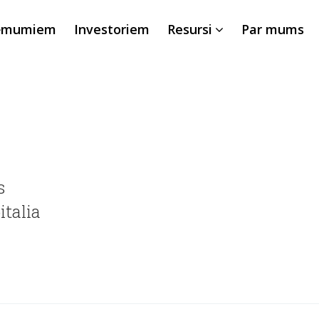
ēmumiem
Investoriem
Resursi
Par mums
s
talia