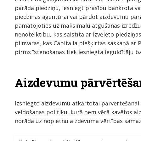
parāda piedziņu, iesniegt prasību bankrota vai
piedziņas aģentūrai vai pārdot aizdevumu p
pamatojoties uz maksimālu atgūšanas izredžu
nenoteiktību, kas saistīta ar izvēlēto piedziņas
pilnvaras, kas Capitalia piešķirtas saskaņā a
pirms īstenošanas tiek iesniegta ieguldītāju 
Aizdevumu pārvērtēša
Izsniegto aizdevumu atkārtotai pārvērtēšanai
veidošanas politiku, kurā ņem vērā kavētos a
norāda uz nopietnu aizdevuma vērtības samaz