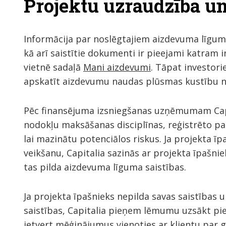
Projektu uzraudzība un
Informācija par noslēgtajiem aizdevuma līg
kā arī saistītie dokumenti ir pieejami katram 
vietnē sadaļā
Mani aizdevumi
. Tāpat investor
apskatīt aizdevumu naudas plūsmas kustību not
Pēc finansējuma izsniegšanas uzņēmumam Capit
nodokļu maksāšanas disciplīnas, reģistrēto par
lai mazinātu potenciālos riskus. Ja projekta 
veikšanu, Capitalia sazinās ar projekta īpašni
tas pilda aizdevuma līguma saistības.
Ja projekta īpašnieks nepilda savas saistības 
saistības, Capitalia pieņem lēmumu uzsākt pi
ietvert mēģinājumus vienoties ar klientu par g