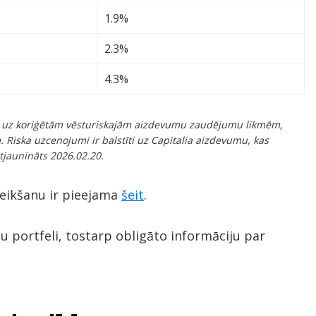
1.9%
2.3%
4.3%
ies uz koriģētām vēsturiskajām aizdevumu zaudējumu likmēm,
 Riska uzcenojumi ir balstīti uz Capitalia aizdevumu, kas
tjaunināts 2026.02.20.
teikšanu ir pieejama
šeit
.
tu portfeli, tostarp obligāto informāciju par