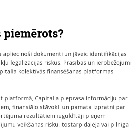
s piemērots?
 apliecinoši dokumenti un jāveic identifikācijas
kļu legalizācijas riskus. Prasības un ierobežojumi
Capitalia kolektīvās finansēšanas platformas
ēt platformā, Capitalia pieprasa informāciju par
iem, finansiālo stāvokli un pamata izpratni par
ērtējuma rezultātiem ieguldītāji pieņem
umu veikšanas risku, tostarp daļēja vai pilnīga