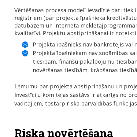
Vērtēšanas procesa modelī ievadītie dati tiek 
reģistriem (par projekta īpašnieka kredītvēstu
datubāzēm un interneta meklētājprogrammām. 
kvalitatīvi. Projektu apstiprināšanai ir noteikti
Projekta īpašnieks nav bankrotējis vai n
Projekta īpašniekam nav sodāmības sa
tiesībām, finanšu pakalpojumu tiesībām,
novēršanas tiesībām, krāpšanas tiesībā
Lēmumu par projekta apstiprināšanu un proje
Investīciju komitejas sastāvs ir atkarīgs no p
vadītājiem, tostarp riska pārvaldības funkcija
Riska novērtēšana