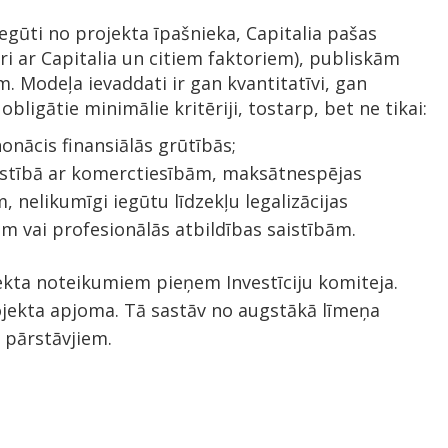
iegūti no projekta īpašnieka, Capitalia pašas
ri ar Capitalia un citiem faktoriem), publiskām
Modeļa ievaddati ir gan kvantitatīvi, gan
 obligātie minimālie kritēriji, tostarp, bet ne tikai:
onācis finansiālās grūtībās;
istībā ar komerctiesībām, maksātnespējas
 nelikumīgi iegūtu līdzekļu legalizācijas
m vai profesionālās atbildības saistībām.
kta noteikumiem pieņem Investīciju komiteja.
rojekta apjoma. Tā sastāv no augstākā līmeņa
s pārstāvjiem.