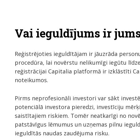
Vai ieguldījums ir jum
Reģistrējoties ieguldītājam ir jāuzrāda personu
procedūra, lai novērstu nelikumīgi iegūtu līdze
reģistrācijai Capitalia platformā ir izklāstīti 
noteikumos.
Pirms neprofesionāli investori var sākt invest
potenciālā investora pieredzi, investīciju mērķ
saistītajiem riskiem. Tomēr neatkarīgi no nov
patstāvīgus lēmumus un uzņemas pilnu ieguldīj
ieguldītās naudas zaudējuma risku.