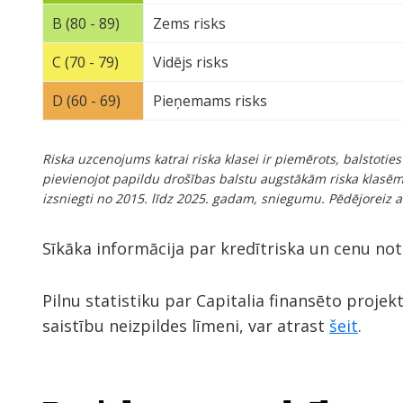
B (80 - 89)
Zems risks
C (70 - 79)
Vidējs risks
D (60 - 69)
Pieņemams risks
Riska uzcenojums katrai riska klasei ir piemērots, balstot
pievienojot papildu drošības balstu augstākām riska klasēm.
izsniegti no 2015. līdz 2025. gadam, sniegumu. Pēdējoreiz a
Sīkāka informācija par kredītriska un cenu no
Pilnu statistiku par Capitalia finansēto projek
saistību neizpildes līmeni, var atrast
šeit
.