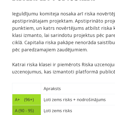
Ieguldījumu komiteja nosaka arī riska novērtē
apstiprinātajam projektam. Apstiprināto proje
punktiem, un katrs novērtējums atbilst riska k
klasi izmanto, lai sarindotu projektus pēc p
ciklā. Capitalia riska pakāpe nenorāda saistību
pēc paredzamajiem zaudējumiem.
Katrai riska klasei ir piemērots Riska uzceno
uzcenojumus, kas izmantoti platformā publicē
Apraksts
A+ (96+)
Ļoti zems risks + nodrošinājums
A (90 - 95)
Ļoti zems risks