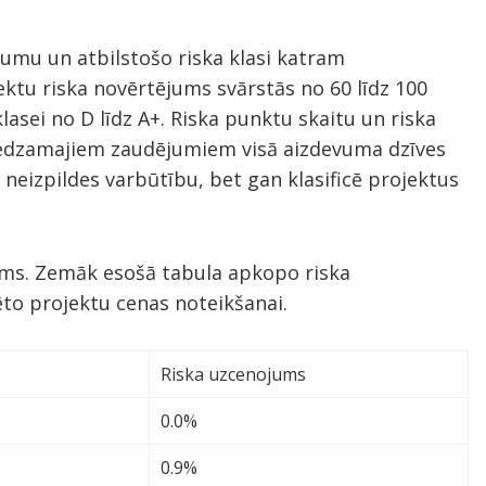
jumu un atbilstošo riska klasi katram
ktu riska novērtējums svārstās no 60 līdz 100
lasei no D līdz A+. Riska punktu skaitu un riska
aredzamajiem zaudējumiem visā aizdevuma dzīves
 neizpildes varbūtību, bet gan klasificē projektus
jums. Zemāk esošā tabula apkopo riska
to projektu cenas noteikšanai.
Riska uzcenojums
0.0%
0.9%